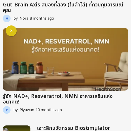
Gut-Brain Axis สมองที่สอง (ในลำไส้) ที่ควบคุมอารมณ์
คุณ
by
Nora
8 months ago
9
m
o
2
n
t
h
s
a
g
o
รู้จัก NAD+, Resveratrol, NMN อาหารเสริมแห่ง
อนาคต!
by
Piyawan
10 months ago
9
m
o
n
เจาะลึกนวัตกรรม Biostimulator