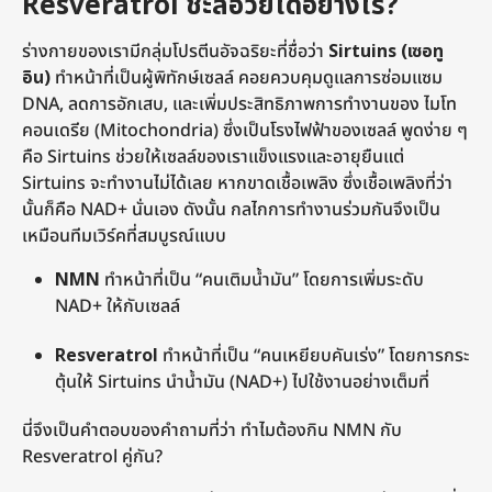
Resveratrol ชะลอวัยได้อย่างไร?
ร่างกายของเรามีกลุ่มโปรตีนอัจฉริยะที่ชื่อว่า
Sirtuins (เซอทู
อิน)
ทำหน้าที่เป็นผู้พิทักษ์เซลล์ คอยควบคุมดูแลการซ่อมแซม
DNA, ลดการอักเสบ, และเพิ่มประสิทธิภาพการทำงานของ ไมโท
คอนเดรีย (Mitochondria) ซึ่งเป็นโรงไฟฟ้าของเซลล์ พูดง่าย ๆ
คือ Sirtuins ช่วยให้เซลล์ของเราแข็งแรงและอายุยืนแต่
Sirtuins จะทำงานไม่ได้เลย หากขาดเชื้อเพลิง ซึ่งเชื้อเพลิงที่ว่า
นั้นก็คือ NAD+ นั่นเอง ดังนั้น กลไกการทำงานร่วมกันจึงเป็น
เหมือนทีมเวิร์คที่สมบูรณ์แบบ
NMN
ทำหน้าที่เป็น “คนเติมน้ำมัน” โดยการเพิ่มระดับ
NAD+ ให้กับเซลล์
Resveratrol
ทำหน้าที่เป็น “คนเหยียบคันเร่ง” โดยการกระ
ตุ้นให้ Sirtuins นำน้ำมัน (NAD+) ไปใช้งานอย่างเต็มที่
นี่จึงเป็นคำตอบของคำถามที่ว่า ทำไมต้องกิน NMN กับ
Resveratrol คู่กัน?