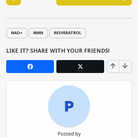
o
s
t
P
,
,
a
NAD+
NMN
RESVERATROL
g
i
LIKE IT? SHARE WITH YOUR FRIENDS!
n
a
t
i
o
n
Posted by