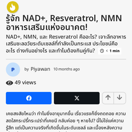
m
o
รู้จัก NAD+, Resveratrol, NMN
n
อาหารเสริมแห่งอนาคต!
t
h
NAD+, NMN, และ Resveratrol คืออะไร? เจาะลึกอาหาร
s
เสริมชะลอวัยระดับเซลล์ที่กำลังเป็นกระแส ประโยชน์คือ
a
อะไร ต่างกันอย่างไร และทำไมต้องกินคู่กัน?
1 min
g
o
9
Piyawan
by
10 months ago
9
m
m
o
o
49
views
n
n
t
t
h
h
s
a
s
เคยสงสัยไหมว่า ทำไมยิ่งอายุมากขึ้น เรี่ยวแรงก็ยิ่งถดถอย ความ
g
a
o
สดใสกระปรี้กระเปร่าที่เคยมี กลับค่อย ๆ หายไป? นี่ไม่ใช่แค่ความ
g
รู้สึก แต่เป็นความจริงที่เกิดขึ้นในระดับเซลล์ และเบื้องหลังความ
o