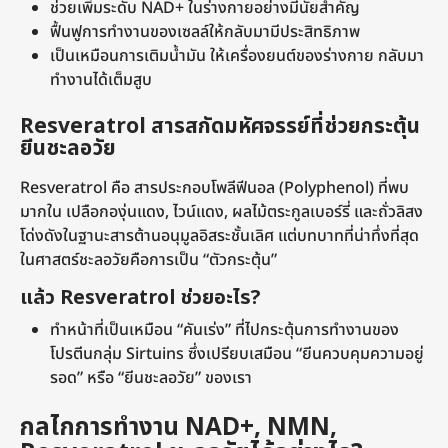
ช่วยเพิ่มระดับ NAD+ ในร่างกายอย่างมีนัยสำคัญ
ฟื้นฟูการทำงานของเซลล์ให้กลับมามีประสิทธิภาพ
เป็นเหมือนการเติมน้ำมัน ให้เครื่องยนต์ของร่างกาย กลับมา
ทำงานได้เต็มสูบ
Resveratrol สารสกัดมหัศจรรย์ที่ช่วยกระตุ้น
ยีนชะลอวัย
Resveratrol คือ สารประกอบโพลีฟีนอล (Polyphenol) ที่พบ
มากใน เปลือกองุ่นแดง, ไวน์แดง, ผลไม้ตระกูลเบอร์รี่ และถั่วลิสง
โด่งดังในฐานะสารต้านอนุมูลอิสระชั้นเลิศ แต่บทบาทที่น่าทึ่งที่สุด
ในศาสตร์ชะลอวัยคือการเป็น “ตัวกระตุ้น”
แล้ว Resveratrol ช่วยอะไร?
ทำหน้าที่เป็นเหมือน “คันเร่ง” ที่ไปกระตุ้นการทำงานของ
โปรตีนกลุ่ม Sirtuins ซึ่งเปรียบเสมือน “ยีนควบคุมความอยู่
รอด” หรือ “ยีนชะลอวัย” ของเรา
กลไกการทำงาน NAD+, NMN,