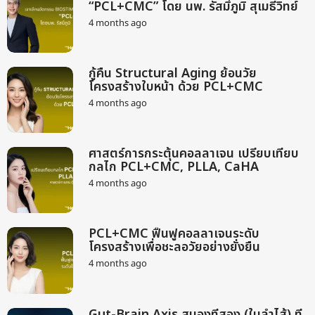
t
“PCL+CMC” โดย นพ. รัสมิ์ภูมิ สุเมธีวิทย์
h
4 months ago
2
s
m
a
o
g
n
o
กู้คืน Structural Aging ย้อนวัย
t
โครงสร้างใบหน้า ด้วย PCL+CMC
h
s
4 months ago
2
a
m
g
o
o
n
ศาสตร์การกระตุ้นคอลลาเจน เปรียบเทียบ
t
กลไก PCL+CMC, PLLA, CaHA
h
s
4 months ago
2
a
m
g
o
o
n
PCL+CMC ฟื้นฟูคอลลาเจนระดับ
t
โครงสร้างเพื่อชะลอวัยอย่างยั่งยืน
h
s
4 months ago
2
a
m
g
o
o
n
Gut-Brain Axis สมองที่สอง (ในลำไส้) ที่