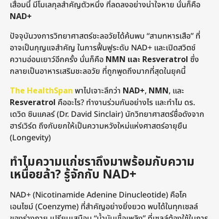
เสื่อมนี้ มีโมเลกุลสำคัญตัวหนึ่ง ที่ลดลงอย่างน่าใจหาย นั่นก็คือ
NAD+
ปัจจุบันวงการวิทยาศาสตร์ชะลอวัยได้ค้นพบ “สามทหารเสือ” ที่
อาจเป็นกุญแจสำคัญ ในการฟื้นฟูระดับ NAD+ และเปิดสวิตช์
ความอ่อนเยาว์อีกครั้ง นั่นก็คือ
NMN และ Resveratrol
ซึ่ง
กลายเป็นอาหารเสริมชะลอวัย ที่ถูกพูดถึงมากที่สุดในยุคนี้
The HealthSpan
พาไปเจาะลึกว่า
NAD+
,
NMN
, และ
Resveratrol
คืออะไร? ทำงานร่วมกันอย่างไร และทำไม ดร.
เดวิด ซินแคลร์ (Dr. David Sinclair) นักวิทยาศาสตร์ชื่อดังจาก
ฮาร์เวิร์ด ถึงกับยกให้เป็นความหวังใหม่แห่งศาสตร์อายุยืน
(Longevity)
ทำไมความแก่ชราถึงมาพร้อมกับความ
เหนื่อยล้า? รู้จักกับ NAD+
NAD+ (Nicotinamide Adenine Dinucleotide) คือโค
เอนไซม์ (Coenzyme) ที่สำคัญอย่างยิ่งยวด พบได้ในทุกเซลล์
ของร่างกาย เปรียบเสมือน “น้ำมันเชื้อเพลิง” ที่เซลล์ต้องใช้ในการ