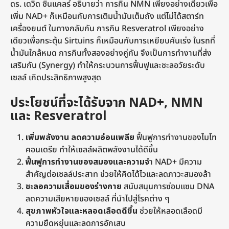
ดร. เดวิด ซินแคลร์ อธิบายว่า การกิน NMN เพียงอย่างเดียวเพื่อ
เพิ่ม NAD+ ก็เหมือนกับการเติมน้ำมันเต็มถัง แต่ไม่ได้สตาร์ท
เครื่องยนต์ ในทางกลับกัน การกิน Resveratrol เพียงอย่าง
เดียวเพื่อกระตุ้น Sirtuins ก็เหมือนกับการเหยียบคันเร่ง ในรถที่
น้ำมันใกล้หมด การกินทั้งสองอย่างคู่กัน จึงเป็นการทำงานที่ส่ง
เสริมกัน (Synergy) ทำให้กระบวนการฟื้นฟูและชะลอวัยระดับ
เซลล์ เกิดประสิทธิภาพสูงสุด
ประโยชน์ที่จะได้รับจาก NAD+, NMN
และ Resveratrol
เพิ่มพลังงาน ลดความอ่อนเพลีย
ฟื้นฟูการทำงานของไมโท
คอนเดรีย ทำให้เซลล์ผลิตพลังงานได้ดีขึ้น
ฟื้นฟูการทำงานของสมองและความจ
ำ NAD+ มีความ
สำคัญต่อเซลล์ประสาท ช่วยให้คิดได้ไวและลดภาวะสมองล้า
ชะลอความเสื่อมของร่างกาย
สนับสนุนการซ่อมแซม DNA
ลดความเสียหายของเซลล์ ที่นำไปสู่โรคต่าง ๆ
สุขภาพหัวใจและหลอดเลือดดีขึ้น
ช่วยให้หลอดเลือดมี
ความยืดหยุ่นและลดการอักเสบ