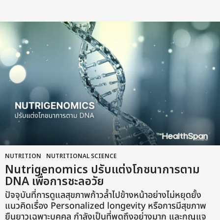
h
s
a
g
o
NUTRITION
,
NUTRITIONAL SCIENCE
Nutrigenomics ปรับแต่งโภชนาการตาม
DNA เพื่อการชะลอวัย
ปัจจุบันที่การดูแลสุขภาพก้าวล้ำไปข้างหน้าอย่างไม่หยุดยั้ง
แนวคิดเรื่อง Personalized longevity หรือการมีสุขภาพ
ยืนยาวเฉพาะบุคคล กำลังเป็นที่พูดถึงอย่างมาก และกุญแจ