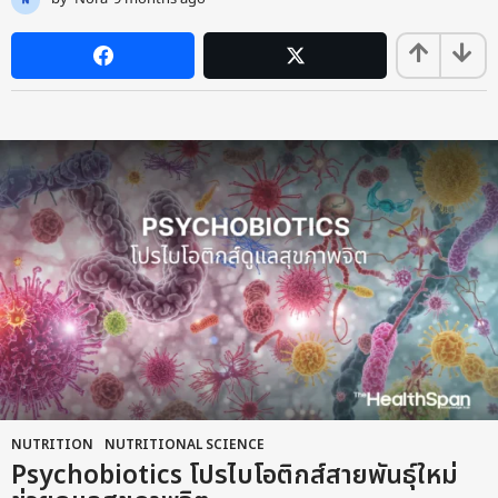
m
o
n
t
h
s
a
g
o
NUTRITION
,
NUTRITIONAL SCIENCE
Psychobiotics โปรไบโอติกส์สายพันธุ์ใหม่