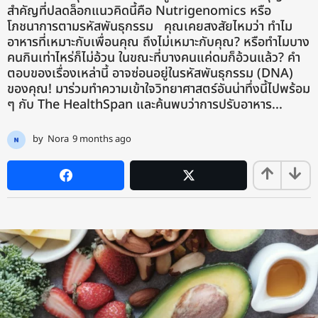
สำคัญที่ปลดล็อกแนวคิดนี้คือ Nutrigenomics หรือ
โภชนาการตามรหัสพันธุกรรม คุณเคยสงสัยไหมว่า ทำไม
อาหารที่เหมาะกับเพื่อนคุณ ถึงไม่เหมาะกับคุณ? หรือทำไมบาง
คนกินเท่าไหร่ก็ไม่อ้วน ในขณะที่บางคนแค่ดมก็อ้วนแล้ว? คำ
ตอบของเรื่องเหล่านี้ อาจซ่อนอยู่ในรหัสพันธุกรรม (DNA)
ของคุณ! มาร่วมทำความเข้าใจวิทยาศาสตร์อันน่าทึ่งนี้ไปพร้อม
ๆ กับ The HealthSpan และค้นพบว่าการปรับอาหาร...
by
Nora
9 months ago
9
m
o
n
t
h
s
a
g
o