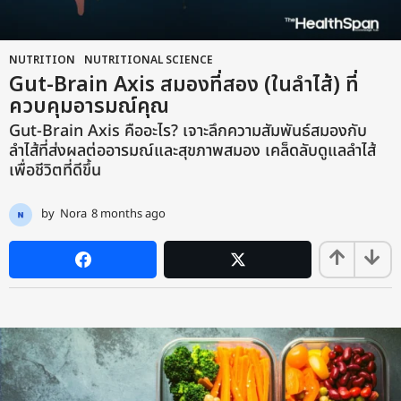
NUTRITION
,
NUTRITIONAL SCIENCE
Gut-Brain Axis สมองที่สอง (ในลำไส้) ที่
ควบคุมอารมณ์คุณ
Gut-Brain Axis คืออะไร? เจาะลึกความสัมพันธ์สมองกับ
ลำไส้ที่ส่งผลต่ออารมณ์และสุขภาพสมอง เคล็ดลับดูแลลำไส้
เพื่อชีวิตที่ดีขึ้น
by
Nora
8 months ago
9
m
o
n
t
h
s
a
g
o