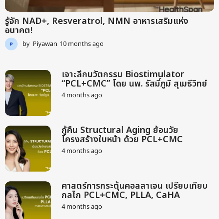
รู้จัก NAD+, Resveratrol, NMN อาหารเสริมแห่ง
อนาคต!
by
Piyawan
10 months ago
9
m
o
n
เจาะลึกนวัตกรรม Biostimulator
t
“PCL+CMC” โดย นพ. รัสมิ์ภูมิ สุเมธีวิทย์
h
4 months ago
2
s
m
a
o
g
n
o
กู้คืน Structural Aging ย้อนวัย
t
โครงสร้างใบหน้า ด้วย PCL+CMC
h
s
4 months ago
2
a
m
g
o
o
n
ศาสตร์การกระตุ้นคอลลาเจน เปรียบเทียบ
t
กลไก PCL+CMC, PLLA, CaHA
h
s
4 months ago
2
a
m