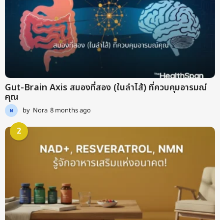
Gut-Brain Axis สมองที่สอง (ในลำไส้) ที่ควบคุมอารมณ์
คุณ
by
Nora
8 months ago
9
m
o
2
n
t
h
s
a
g
o