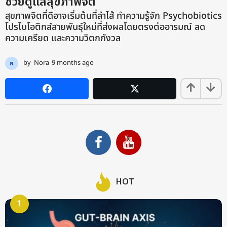
ช่วยดูแลสุขภาพจิต
สุขภาพจิตที่ดีอาจเริ่มต้นที่ลำไส้ ทำความรู้จัก Psychobiotics
โปรไบโอติกส์สายพันธุ์ใหม่ที่ส่งผลโดยตรงต่ออารมณ์ ลด
ความเครียด และความวิตกกังวล
by
Nora
9 months ago
9
m
o
n
t
h
s
a
g
o
HOT
1