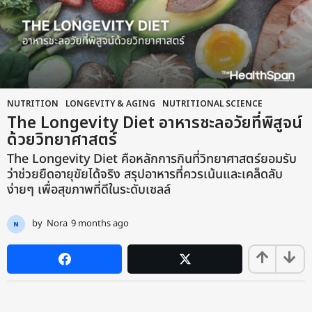
NUTRITION
,
LONGEVITY & AGING
,
NUTRITIONAL SCIENCE
The Longevity Diet อาหารชะลอวัยที่พิสูจน์
ด้วยวิทยาศาสตร์
The Longevity Diet คือหลักการกินที่วิทยาศาสตร์ยอมรับ
ว่าช่วยยืดอายุขัยได้จริง สรุปอาหารที่ควรเน้นและเคล็ดลับ
ง่ายๆ เพื่อสุขภาพที่ดีในระดับเซลล์
by
Nora
9 months ago
9
m
o
n
t
h
s