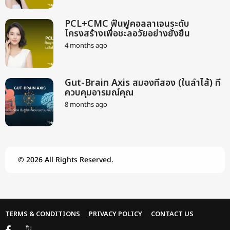
g
o
o
n
PCL+CMC ฟื้นฟูคอลลาเจนระดับ
t
โครงสร้างเพื่อชะลอวัยอย่างยั่งยืน
h
s
4 months ago
2
a
m
g
o
o
n
Gut-Brain Axis สมองที่สอง (ในลำไส้) ที่
t
ควบคุมอารมณ์คุณ
h
s
8 months ago
9
a
m
g
o
o
n
t
h
© 2026 All Rights Reserved.
s
a
g
o
TERMS & CONDITIONS
PRIVACY POLICY
CONTACT US