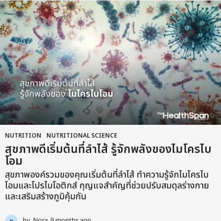
a
g
o
NUTRITION
,
NUTRITIONAL SCIENCE
สุขภาพดีเริ่มต้นที่ลำไส้ รู้จักพลังของไมโครไบ
โอม
สุขภาพองค์รวมของคุณเริ่มต้นที่ลำไส้ ทำความรู้จักไมโครไบ
โอมและโปรไบโอติกส์ กุญแจสำคัญที่ช่วยปรับสมดุลร่างกาย
และเสริมสร้างภูมิคุ้มกัน
by
Nora
9 months ago
9