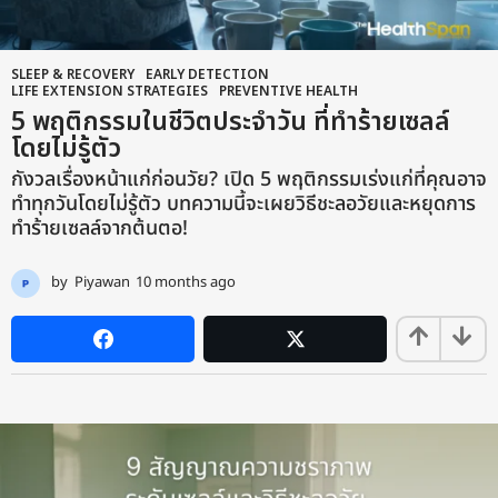
SLEEP & RECOVERY
,
EARLY DETECTION
,
LIFE EXTENSION STRATEGIES
,
PREVENTIVE HEALTH
5 พฤติกรรมในชีวิตประจำวัน ที่ทำร้ายเซลล์
โดยไม่รู้ตัว
กังวลเรื่องหน้าแก่ก่อนวัย? เปิด 5 พฤติกรรมเร่งแก่ที่คุณอาจ
ทำทุกวันโดยไม่รู้ตัว บทความนี้จะเผยวิธีชะลอวัยและหยุดการ
ทำร้ายเซลล์จากต้นตอ!
by
Piyawan
10 months ago
9
m
o
n
t
h
s
a
g
o