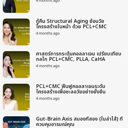
4 months ago
2
s
m
a
o
g
n
o
กู้คืน Structural Aging ย้อนวัย
t
โครงสร้างใบหน้า ด้วย PCL+CMC
h
s
4 months ago
2
a
m
g
o
o
n
ศาสตร์การกระตุ้นคอลลาเจน เปรียบเทียบ
t
กลไก PCL+CMC, PLLA, CaHA
h
s
4 months ago
2
a
m
g
o
o
n
PCL+CMC ฟื้นฟูคอลลาเจนระดับ
t
โครงสร้างเพื่อชะลอวัยอย่างยั่งยืน
h
s
4 months ago
2
a
m
g
o
o
n
Gut-Brain Axis สมองที่สอง (ในลำไส้) ที่
t
ควบคุมอารมณ์คุณ
h