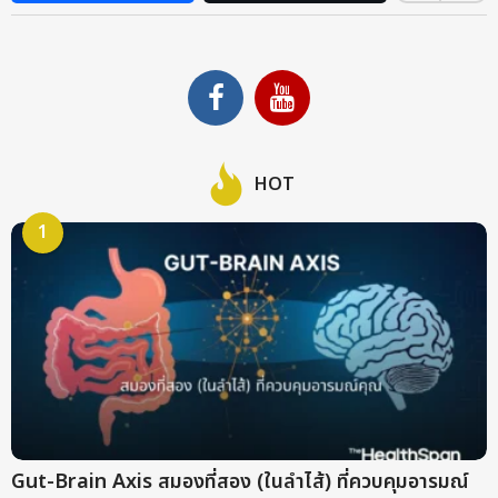
t
h
s
a
g
o
HOT
1
Gut-Brain Axis สมองที่สอง (ในลำไส้) ที่ควบคุมอารมณ์