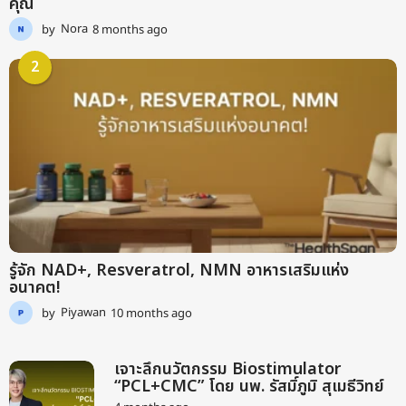
คุณ
by
Nora
8 months ago
9
m
o
2
n
t
h
s
a
g
o
รู้จัก NAD+, Resveratrol, NMN อาหารเสริมแห่ง
อนาคต!
by
Piyawan
10 months ago
9
m
o
n
เจาะลึกนวัตกรรม Biostimulator
t
“PCL+CMC” โดย นพ. รัสมิ์ภูมิ สุเมธีวิทย์
h