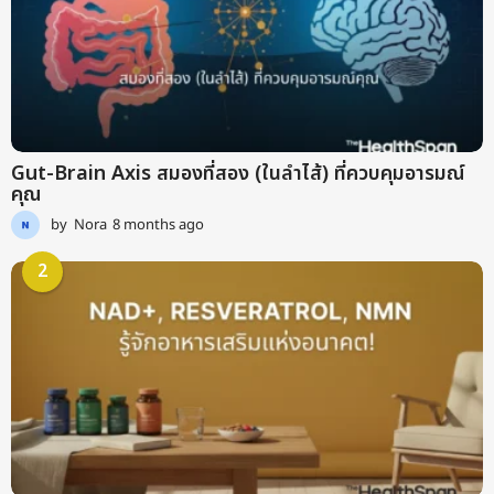
Gut-Brain Axis สมองที่สอง (ในลำไส้) ที่ควบคุมอารมณ์
คุณ
by
Nora
8 months ago
9
m
o
2
n
t
h
s
a
g
o