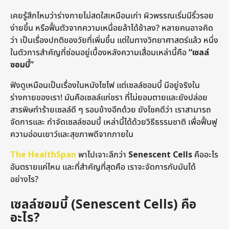
s
o
เคยรู้สึกไหมว่าร่างกายไม่สดใสเหมือนเก่า ผิวพรรณเริ่มมีริ้วรอย
a
g
ง่ายขึ้น หรือฟื้นตัวจากความเหนื่อยล้าได้ช้าลง? หลายคนอาจคิด
o
ว่า เป็นเรื่องปกติของวัยที่เพิ่มขึ้น แต่ในทางวิทยาศาสตร์แล้ว หนึ่ง
ในตัวการสำคัญที่ซ่อนอยู่เบื้องหลังความเสื่อมเหล่านี้คือ
“เซลล์
ซอมบี้”
ฟังดูเหมือนเป็นเรื่องในหนังไซไฟ แต่เซลล์ซอมบี้ มีอยู่จริงใน
ร่างกายของเรา! มันคือเซลล์แก่ชรา ที่ไม่ยอมตายและยังปล่อย
สารพิษทำร้ายเซลล์ดี ๆ รอบข้างอีกด้วย ยังโชคดีว่า เราสามารถ
จัดการและ กำจัดเซลล์ซอมบี้ เหล่านี้ได้ด้วยวิธีธรรมชาติ เพื่อฟื้นฟู
ความอ่อนเยาว์และสุขภาพดีจากภายใน
The HealthSpan
พาไปเจาะลึกว่า
Senescent Cells
คืออะไร
อันตรายแค่ไหน และที่สำคัญที่สุดคือ เราจะจัดการกับมันได้
อย่างไร?
เซลล์ซอมบี้ (Senescent Cells) คือ
อะไร?