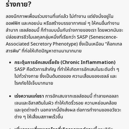
ร่างกาย?
ลองนึกภาพเพื่อนร่วมงานที่แก่แล้ว ไม่ทำงาน แต่ยังนั่งอยู่ใน
ออฟฟิศ และคอยบ่น หรือสร้างบรรยากาศแย่ ๆ ให้คนอื่นทำงาน
ลำบาก เซลล์ซอมบี้ ก็ทำแบบนั้นกับร่างกายของเรา โดยพวกมันจะ
ปล่อยสารชีวโมเลกุลกลุ่มหนึ่งที่เรียกว่า SASP (Senescence-
Associated Secretory Phenotype) ซึ่งเป็นเหมือน “ค็อกเทล
สารพิษ” ที่ก่อให้เกิดปัญหาตามมามากมาย
กระตุ้นการอักเสบเรื้อรัง (Chronic Inflammation)
SASP คือตัวการสำคัญ ที่ทำให้เกิดการอักเสบในระดับต่ำ ๆ
ไปทั่วร่างกาย ซึ่งเป็นต้นตอของ ความเสื่อมของเซลล์ และ
โรคภัยไข้เจ็บมากมาย
เร่งความแก่ชรา
การอักเสบจากเซลล์ซอมบี้ ทำลายคอลลา
เจนและอีลาสตินในผิว ทำให้เกิดริ้วรอย ความหย่อนคล้อย
และจุดด่างดำ นอกจากนี้ยังส่งผล ต่อการทำงานของอวัยวะ
ต่าง ๆ ให้เสื่อมสภาพเร็วขึ้น