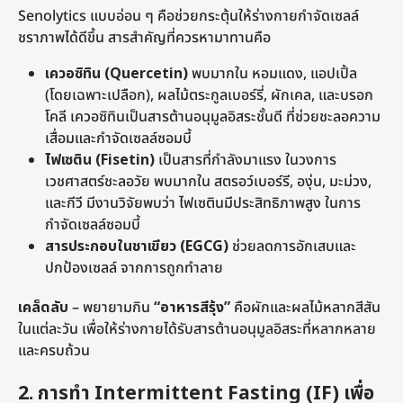
Senolytics แบบอ่อน ๆ คือช่วยกระตุ้นให้ร่างกายกำจัดเซลล์
ชราภาพได้ดีขึ้น สารสำคัญที่ควรหามาทานคือ
เควอซิทิน (Quercetin)
พบมากใน หอมแดง, แอปเปิ้ล
(โดยเฉพาะเปลือก), ผลไม้ตระกูลเบอร์รี่, ผักเคล, และบรอก
โคลี เควอซิทินเป็นสารต้านอนุมูลอิสระชั้นดี ที่ช่วยชะลอความ
เสื่อมและกำจัดเซลล์ซอมบี้
ไฟเซติน (Fisetin)
เป็นสารที่กำลังมาแรง ในวงการ
เวชศาสตร์ชะลอวัย พบมากใน สตรอว์เบอร์รี, องุ่น, มะม่วง,
และกีวี มีงานวิจัยพบว่า ไฟเซตินมีประสิทธิภาพสูง ในการ
กำจัดเซลล์ซอมบี้
สารประกอบในชาเขียว (EGCG)
ช่วยลดการอักเสบและ
ปกป้องเซลล์ จากการถูกทำลาย
เคล็ดลับ
– พยายามกิน
“อาหารสีรุ้ง”
คือผักและผลไม้หลากสีสัน
ในแต่ละวัน เพื่อให้ร่างกายได้รับสารต้านอนุมูลอิสระที่หลากหลาย
และครบถ้วน
2. การทำ Intermittent Fasting (IF) เพื่อ