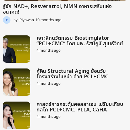
รู้จัก NAD+, Resveratrol, NMN อาหารเสริมแห่ง
อนาคต!
by
Piyawan
10 months ago
9
m
o
n
เจาะลึกนวัตกรรม Biostimulator
t
“PCL+CMC” โดย นพ. รัสมิ์ภูมิ สุเมธีวิทย์
h
4 months ago
2
s
m
a
o
g
n
o
กู้คืน Structural Aging ย้อนวัย
t
โครงสร้างใบหน้า ด้วย PCL+CMC
h
s
4 months ago
2
a
m
g
o
o
n
ศาสตร์การกระตุ้นคอลลาเจน เปรียบเทียบ
t
กลไก PCL+CMC, PLLA, CaHA
h
s
4 months ago
2
a
m
g
o