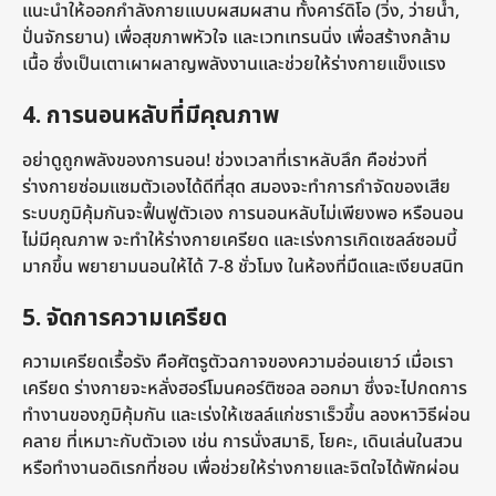
แนะนำให้ออกกำลังกายแบบผสมผสาน ทั้งคาร์ดิโอ (วิ่ง, ว่ายน้ำ,
ปั่นจักรยาน) เพื่อสุขภาพหัวใจ และเวทเทรนนิ่ง เพื่อสร้างกล้าม
เนื้อ ซึ่งเป็นเตาเผาผลาญพลังงานและช่วยให้ร่างกายแข็งแรง
4. การนอนหลับที่มีคุณภาพ
อย่าดูถูกพลังของการนอน! ช่วงเวลาที่เราหลับลึก คือช่วงที่
ร่างกายซ่อมแซมตัวเองได้ดีที่สุด สมองจะทำการกำจัดของเสีย
ระบบภูมิคุ้มกันจะฟื้นฟูตัวเอง การนอนหลับไม่เพียงพอ หรือนอน
ไม่มีคุณภาพ จะทำให้ร่างกายเครียด และเร่งการเกิดเซลล์ซอมบี้
มากขึ้น พยายามนอนให้ได้ 7-8 ชั่วโมง ในห้องที่มืดและเงียบสนิท
5. จัดการความเครียด
ความเครียดเรื้อรัง คือศัตรูตัวฉกาจของความอ่อนเยาว์ เมื่อเรา
เครียด ร่างกายจะหลั่งฮอร์โมนคอร์ติซอล ออกมา ซึ่งจะไปกดการ
ทำงานของภูมิคุ้มกัน และเร่งให้เซลล์แก่ชราเร็วขึ้น ลองหาวิธีผ่อน
คลาย ที่เหมาะกับตัวเอง เช่น การนั่งสมาธิ, โยคะ, เดินเล่นในสวน
หรือทำงานอดิเรกที่ชอบ เพื่อช่วยให้ร่างกายและจิตใจได้พักผ่อน