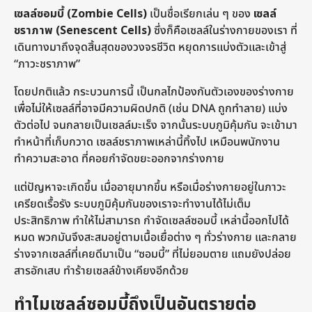
เซลล์ซอมบี้ (Zombie Cells)
เป็นชื่อเรียกเล่น ๆ ของ
เซลล์
ชราภาพ (Senescent Cells)
ซึ่งก็คือเซลล์ในร่างกายของเรา ที่
เดินทางมาถึงจุดสิ้นสุดของวงจรชีวิต หยุดการแบ่งตัวและเข้าสู่
“ภาวะชราภาพ”
โดยปกติแล้ว กระบวนการนี้ เป็นกลไกป้องกันตัวเองของร่างกาย
เพื่อไม่ให้เซลล์ที่อาจมีความผิดปกติ (เช่น DNA ถูกทำลาย) แบ่ง
ตัวต่อไป จนกลายเป็นเซลล์มะเร็ง จากนั้นระบบภูมิคุ้มกัน จะเข้ามา
ทำหน้าที่เก็บกวาด เซลล์ชราภาพเหล่านี้ทิ้งไป เหมือนพนักงาน
ทำความสะอาด ที่คอยกำจัดขยะออกจากร่างกาย
แต่ปัญหาจะเกิดขึ้น เมื่ออายุมากขึ้น หรือเมื่อร่างกายอยู่ในภาวะ
เครียดเรื้อรัง ระบบภูมิคุ้มกันของเราจะทำงานได้ไม่เต็ม
ประสิทธิภาพ ทำให้ไม่สามารถ กำจัดเซลล์ซอมบี้ เหล่านี้ออกไปได้
หมด พวกมันจึงสะสมอยู่ตามเนื้อเยื่อต่าง ๆ ทั่วร่างกาย และกลาย
ร่างจากเซลล์ที่เคยดีมาเป็น “ซอมบี้” ที่ไม่ยอมตาย แถมยังปล่อย
สารอักเสบ ทำร้ายเซลล์ข้างเคียงอีกด้วย
ทำไมเซลล์ซอมบี้ถึงเป็นอันตรายต่อ