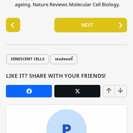
ageing. Nature Reviews Molecular Cell Biology.
P
NEXT
o
s
t
P
,
a
SENESCENT CELLS
เซลล์ซอมบี้
g
i
LIKE IT? SHARE WITH YOUR FRIENDS!
n
a
t
i
o
n