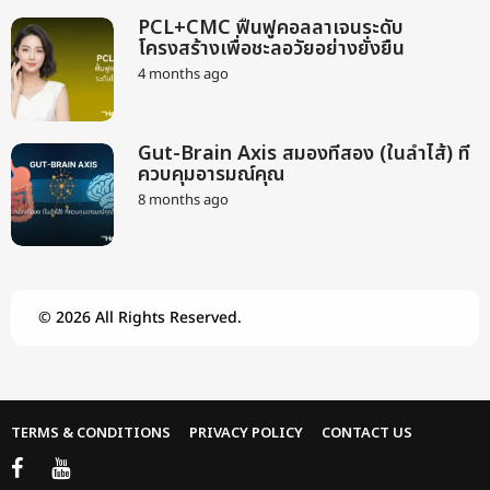
o
n
PCL+CMC ฟื้นฟูคอลลาเจนระดับ
t
โครงสร้างเพื่อชะลอวัยอย่างยั่งยืน
h
s
4 months ago
2
a
m
g
o
o
n
Gut-Brain Axis สมองที่สอง (ในลำไส้) ที่
t
ควบคุมอารมณ์คุณ
h
s
8 months ago
9
a
m
g
o
o
n
t
h
© 2026 All Rights Reserved.
s
a
g
o
TERMS & CONDITIONS
PRIVACY POLICY
CONTACT US