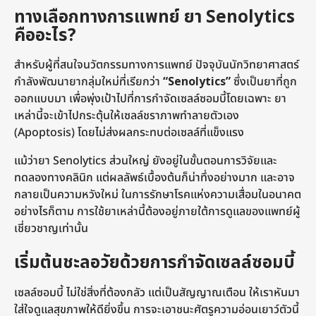
ทางเลือกทางการแพทย์ ยา Senolytics
คืออะไร?
สำหรับผู้ที่สนใจนวัตกรรมทางการแพทย์ ปัจจุบันนักวิทยาศาสตร์
กำลังพัฒนายากลุ่มใหม่ที่เรียกว่า
“Senolytics”
ซึ่งเป็นยาที่ถูก
ออกแบบมา เพื่อพุ่งเป้าไปที่การกำจัดเซลล์ซอมบี้โดยเฉพาะ ยา
เหล่านี้จะเข้าไปกระตุ้นให้เซลล์ชราภาพทำลายตัวเอง
(Apoptosis) โดยไม่ส่งผลกระทบต่อเซลล์ที่แข็งแรง
แม้ว่ายา Senolytics ส่วนใหญ่ ยังอยู่ในขั้นตอนการวิจัยและ
ทดลองทางคลินิก แต่ผลลัพธ์เบื้องต้นก็น่าทึ่งอย่างมาก และอาจ
กลายเป็นความหวังใหม่ ในการรักษาโรคแห่งความเสื่อมในอนาคต
อย่างไรก็ตาม การใช้ยาเหล่านี้ต้องอยู่ภายใต้การดูแลของแพทย์ผู้
เชี่ยวชาญเท่านั้น
เริ่มต้นชะลอวัยด้วยการกำจัดเซลล์ซอมบี้
เซลล์ซอมบี้ ไม่ใช่สิ่งที่ต้องกลัว แต่เป็นสัญญาณเตือน ให้เราหันมา
ใส่ใจดูแลสุขภาพให้ดียิ่งขึ้น การจะเอาชนะศัตรูความอ่อนเยาว์ตัวนี้