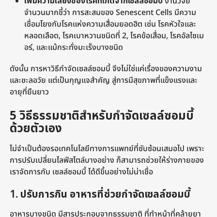
เพิ่มความเสี่ยงของโรคที่เกิดจากเซลล์ซอมบี้
งานวิจัย
จำนวนมากชี้ว่า การสะสมของ Senescent Cells มีความ
เชื่อมโยงกับโรคแห่งความเสื่อมยอดฮิต เช่น โรคหัวใจและ
หลอดเลือด, โรคเบาหวานชนิดที่ 2, โรคข้อเสื่อม, โรคอัลไซเม
อร์, และแม้กระทั่งมะเร็งบางชนิด
ดังนั้น การหาวิธีกำจัดเซลล์ซอมบี้ จึงไม่ใช่แค่เรื่องของความงาม
และชะลอวัย แต่เป็นกุญแจสำคัญ สู่การมีสุขภาพที่แข็งแรงและ
อายุที่ยืนยาว
5 วิธีธรรมชาติสำหรับกำจัดเซลล์ซอมบี้
ด้วยตัวเอง
ไม่จำเป็นต้องรอเทคโนโลยีทางการแพทย์ที่ซับซ้อนเสมอไป เพราะ
การปรับเปลี่ยนไลฟ์สไตล์บางอย่าง ก็สามารถช่วยให้ร่างกายของ
เราจัดการกับ เซลล์ซอมบี้ ได้ดีขึ้นอย่างไม่น่าเชื่อ
1
. ปรับการกิน อาหารที่ช่วยกำจัดเซลล์ซอมบี้
อาหารบางชนิด มีสารประกอบจากธรรมชาติ ที่ทำหน้าที่คล้ายยา