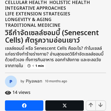
CELLULAR HEALTH
HOLISTIC HEALTH
,
,
m
INTEGRATIVE APPROACHES
,
o
LIFE EXTENSION STRATEGIES
,
n
LONGEVITY & AGING
,
t
TRADITIONAL MEDICINE
h
วิธีกำจัดเซลล์ซอมบี้ (Senescent
s
Cells) ศัตรูความอ่อนเยาว์
a
g
เซลล์ซอมบี้ หรือ Senescent Cells คืออะไร? ทำไมเซลล์
o
แก่ชราจึงทำร้ายร่างกาย? อ่านสุดยอดวิธีกำจัดเซลล์ซอมบี้
1
ด้วยตัวเอง ทั้งการกินอาหาร ออกกำลังกาย และชะลอวัย
0
จากภายใน
1 min
m
o
n
Piyawan
by
10 months ago
1
0
t
m
14
views
h
o
s
n
a
t
h
g