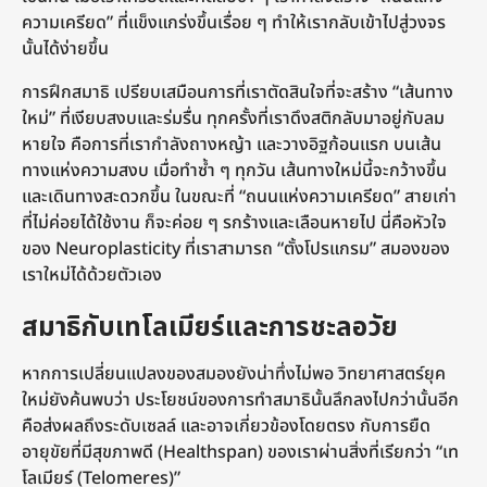
ความเครียด” ที่แข็งแกร่งขึ้นเรื่อย ๆ ทำให้เรากลับเข้าไปสู่วงจร
นั้นได้ง่ายขึ้น
การฝึกสมาธิ เปรียบเสมือนการที่เราตัดสินใจที่จะสร้าง “เส้นทาง
ใหม่” ที่เงียบสงบและร่มรื่น ทุกครั้งที่เราดึงสติกลับมาอยู่กับลม
หายใจ คือการที่เรากำลังถางหญ้า และวางอิฐก้อนแรก บนเส้น
ทางแห่งความสงบ เมื่อทำซ้ำ ๆ ทุกวัน เส้นทางใหม่นี้จะกว้างขึ้น
และเดินทางสะดวกขึ้น ในขณะที่ “ถนนแห่งความเครียด” สายเก่า
ที่ไม่ค่อยได้ใช้งาน ก็จะค่อย ๆ รกร้างและเลือนหายไป นี่คือหัวใจ
ของ Neuroplasticity ที่เราสามารถ “ตั้งโปรแกรม” สมองของ
เราใหม่ได้ด้วยตัวเอง
สมาธิกับเทโลเมียร์และการชะลอวัย
หากการเปลี่ยนแปลงของสมองยังน่าทึ่งไม่พอ วิทยาศาสตร์ยุค
ใหม่ยังค้นพบว่า ประโยชน์ของการทำสมาธินั้นลึกลงไปกว่านั้นอีก
คือส่งผลถึงระดับเซลล์ และอาจเกี่ยวข้องโดยตรง กับการยืด
อายุขัยที่มีสุขภาพดี (Healthspan) ของเราผ่านสิ่งที่เรียกว่า “เท
โลเมียร์ (Telomeres)”