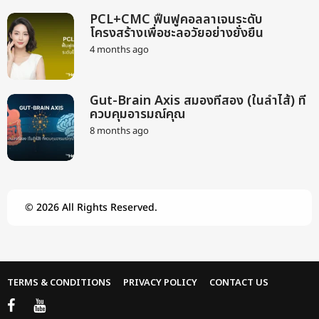
o
n
PCL+CMC ฟื้นฟูคอลลาเจนระดับ
t
โครงสร้างเพื่อชะลอวัยอย่างยั่งยืน
h
s
4 months ago
2
a
m
g
o
o
n
Gut-Brain Axis สมองที่สอง (ในลำไส้) ที่
t
ควบคุมอารมณ์คุณ
h
s
8 months ago
9
a
m
g
o
o
n
t
h
© 2026 All Rights Reserved.
s
a
g
o
TERMS & CONDITIONS
PRIVACY POLICY
CONTACT US