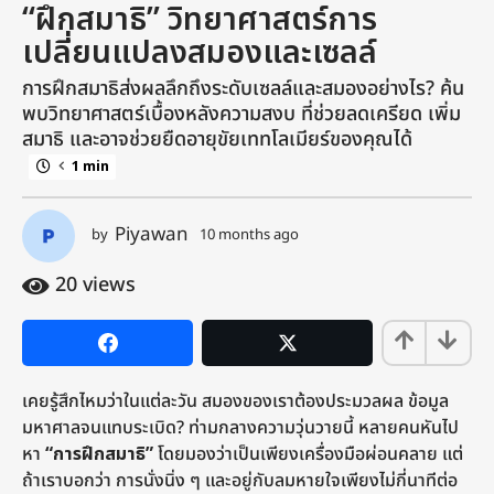
“ฝึกสมาธิ” วิทยาศาสตร์การ
m
o
เปลี่ยนแปลงสมองและเซลล์
n
การฝึกสมาธิส่งผลลึกถึงระดับเซลล์และสมองอย่างไร? ค้น
t
พบวิทยาศาสตร์เบื้องหลังความสงบ ที่ช่วยลดเครียด เพิ่ม
h
สมาธิ และอาจช่วยยืดอายุขัยเททโลเมียร์ของคุณได้
s
1 min
a
g
o
Piyawan
by
10 months ago
1
1
0
m
0
20
views
o
m
n
o
t
n
h
s
t
เคยรู้สึกไหมว่าในแต่ละวัน สมองของเราต้องประมวลผล ข้อมูล
a
h
g
มหาศาลจนแทบระเบิด? ท่ามกลางความวุ่นวายนี้ หลายคนหันไป
s
o
หา
“การฝึกสมาธิ”
โดยมองว่าเป็นเพียงเครื่องมือผ่อนคลาย แต่
a
ถ้าเราบอกว่า การนั่งนิ่ง ๆ และอยู่กับลมหายใจเพียงไม่กี่นาทีต่อ
g