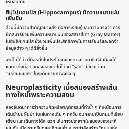
เหมือนเคย
ฮิปโปแคมปัส (Hippocampus) มีความหนาแน่น
เพิ่มขึ้น
ส่วนนี้มีความสำคัญอย่างยิ่ง ต่อการเรียนรู้และความทรงจำ การ
ฝึกสมาธิช่วยเพิ่มความหนาแน่นของสสารสีเทา (Gray Matter)
ในฮิปโปแคมปัส ซึ่งช่วยเพิ่มประสิทธิภาพในการเรียนรู้และจดจำ
ข้อมูลต่าง ๆ ได้ดียิ่งขึ้น
จะเห็นได้ว่า นี่คือหนึ่งในประโยชน์ของการทำสมาธิ ที่จับต้องได้
และน่าทึ่งที่สุด สมองของเราไม่ได้แค่ “รู้สึก” ดีขึ้น แต่มัน
“เปลี่ยนแปลง” ในระดับกายภาพจริง ๆ
Neuroplasticity เมื่อสมองสร้างเส้น
ทางใหม่เพราะความสงบ
ลองจินตนาการว่าความคิดหรือพฤติกรรมที่ทำซ้ำ ๆ ก็เหมือนการ
เดินย่ำบนผืนป่า ในเส้นทางเดิม ๆ ทุกวัน จนกลายเป็นถนนที่เรียบ
เตียน และเดินทางได้สะดวก เส้นทางประสาทในสมองของเราก็
เช่นกัน เมื่อเราเครียดและคิดลบซ้ำ ๆ เรากำลังสร้าง “ถนนแห่ง