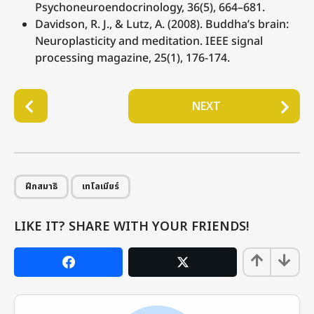
Psychoneuroendocrinology, 36(5), 664–681.
Davidson, R. J., & Lutz, A. (2008). Buddha’s brain:
Neuroplasticity and meditation. IEEE signal
processing magazine, 25(1), 176-174.
P
NEXT
o
s
t
P
,
a
ฝึกสมาธิ
เทโลเมียร์
g
i
LIKE IT? SHARE WITH YOUR FRIENDS!
n
a
t
i