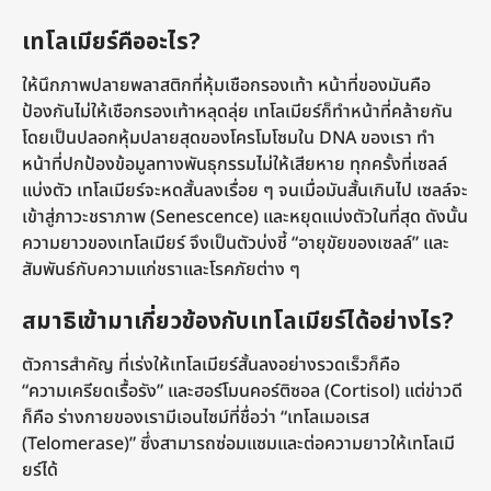
เทโลเมียร์คืออะไร?
ให้นึกภาพปลายพลาสติกที่หุ้มเชือกรองเท้า หน้าที่ของมันคือ
ป้องกันไม่ให้เชือกรองเท้าหลุดลุ่ย เทโลเมียร์ก็ทำหน้าที่คล้ายกัน
โดยเป็นปลอกหุ้มปลายสุดของโครโมโซมใน DNA ของเรา ทำ
หน้าที่ปกป้องข้อมูลทางพันธุกรรมไม่ให้เสียหาย ทุกครั้งที่เซลล์
แบ่งตัว เทโลเมียร์จะหดสั้นลงเรื่อย ๆ จนเมื่อมันสั้นเกินไป เซลล์จะ
เข้าสู่ภาวะชราภาพ (Senescence) และหยุดแบ่งตัวในที่สุด ดังนั้น
ความยาวของเทโลเมียร์ จึงเป็นตัวบ่งชี้ “อายุขัยของเซลล์” และ
สัมพันธ์กับความแก่ชราและโรคภัยต่าง ๆ
สมาธิเข้ามาเกี่ยวข้องกับเทโลเมียร์ได้อย่างไร?
ตัวการสำคัญ ที่เร่งให้เทโลเมียร์สั้นลงอย่างรวดเร็วก็คือ
“ความเครียดเรื้อรัง” และฮอร์โมนคอร์ติซอล (Cortisol) แต่ข่าวดี
ก็คือ ร่างกายของเรามีเอนไซม์ที่ชื่อว่า “เทโลเมอเรส
(Telomerase)” ซึ่งสามารถซ่อมแซมและต่อความยาวให้เทโลเมี
ยร์ได้