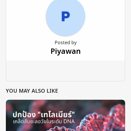
o
n
Posted by
Piyawan
YOU MAY ALSO LIKE