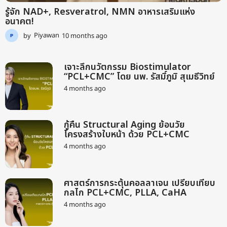
รู้จัก NAD+, Resveratrol, NMN อาหารเสริมแห่ง
อนาคต!
by
Piyawan
10 months ago
9
m
o
n
เจาะลึกนวัตกรรม Biostimulator
t
“PCL+CMC” โดย นพ. รัสมิ์ภูมิ สุเมธีวิทย์
h
4 months ago
2
s
m
a
o
g
n
o
กู้คืน Structural Aging ย้อนวัย
t
โครงสร้างใบหน้า ด้วย PCL+CMC
h
s
4 months ago
2
a
m
g
o
o
n
ศาสตร์การกระตุ้นคอลลาเจน เปรียบเทียบ
t
กลไก PCL+CMC, PLLA, CaHA
h
s
4 months ago
2
a
m
g
o