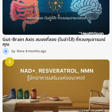
Gut-Brain Axis สมองที่สอง (ในลำไส้) ที่ควบคุมอารมณ์
คุณ
by
Nora
8 months ago
9
m
o
2
n
t
h
s
a
g
o