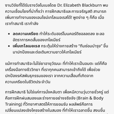
งานวิจัยที่ได้รับรางวัลโนเบลโดย Dr. Elizabeth Blackburn พบ
ความเชื่อมโยงที่น่าทึ่งว่า การฝึกสมาธิและการเจริญสติ สามารถ
เพิ่มการทำงานของเอนไซม์เทโลเมอเรสได้! พูดง่าย ๆ ก็คือ เมื่อ
เราทำสมาธิ เรากำลัง
ลดความเครียด
ทำให้ระดับฮอร์โมนคอร์ติซอลลดลง ชะลอ
อัตราการหดสั้นของเทโลเมียร์
เพิ่มเทโลเมอเรส
กระตุ้นให้ร่างกายสร้าง “ทีมซ่อมบำรุง” ขึ้น
มาปกป้องและต่อเติมความยาวให้เทโลเมียร์
แม้การทำสมาธิจะไม่ใช่ยาอายุวัฒนะ ที่ทำให้เราเป็นอมตะ แต่ก็คือ
เครื่องมือทางชีววิทยา ที่เราทุกคนสามารถเข้าถึงได้ เพื่อช่วย
ปกป้องรหัสพันธุกรรมของเรา จากความเสื่อมที่เกิดจาก
ความเครียดในชีวิตประจำวัน
การฝึกสมาธิ ไม่ใช่แค่การนั่งหลับตา เพื่อหนีความวุ่นวายชั่วครู่ แต่
คือการฝึกฝนสมองและร่างกายอย่างจริงจัง (Brain & Body
Training) ที่วิทยาศาสตร์ให้การยอมรับ ผลลัพธ์คือการ
เปลี่ยนแปลงเชิงโครงสร้างในสมอง ที่ทำให้เราฉลาดขึ้น สงบขึ้น