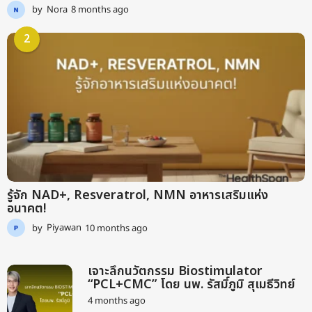
by
Nora
8 months ago
9
m
o
2
n
t
h
s
a
g
o
รู้จัก NAD+, Resveratrol, NMN อาหารเสริมแห่ง
อนาคต!
by
Piyawan
10 months ago
9
m
o
n
เจาะลึกนวัตกรรม Biostimulator
t
“PCL+CMC” โดย นพ. รัสมิ์ภูมิ สุเมธีวิทย์
h
4 months ago
2
s