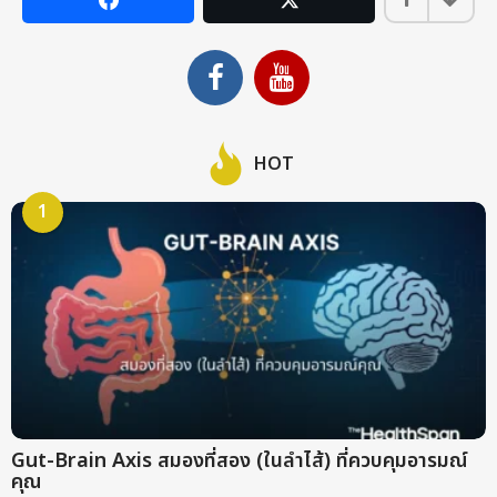
n
t
h
s
a
g
HOT
o
1
Gut-Brain Axis สมองที่สอง (ในลำไส้) ที่ควบคุมอารมณ์
คุณ