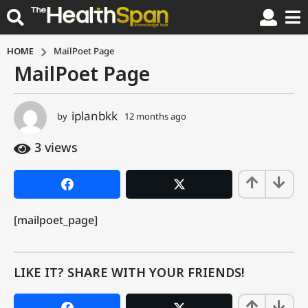
HOME
MailPoet Page
MailPoet Page
1
2
m
iplanbkk
by
12 months ago
1
o
2
n
m
3
views
t
o
n
h
t
s
h
a
s
[mailpoet_page]
g
a
g
o
o
1
2
LIKE IT? SHARE WITH YOUR FRIENDS!
m
o