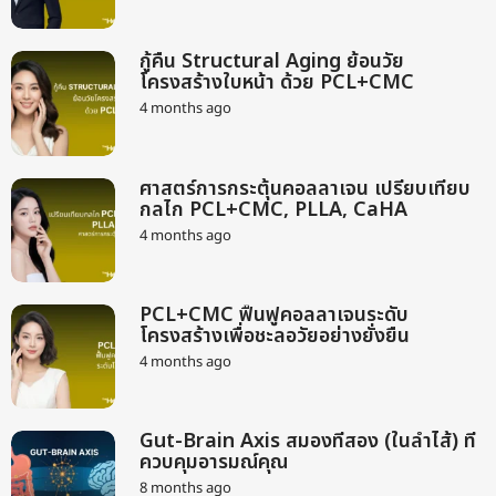
m
a
o
g
n
o
กู้คืน Structural Aging ย้อนวัย
t
โครงสร้างใบหน้า ด้วย PCL+CMC
h
s
4 months ago
2
a
m
g
o
o
n
ศาสตร์การกระตุ้นคอลลาเจน เปรียบเทียบ
t
กลไก PCL+CMC, PLLA, CaHA
h
s
4 months ago
2
a
m
g
o
o
n
PCL+CMC ฟื้นฟูคอลลาเจนระดับ
t
โครงสร้างเพื่อชะลอวัยอย่างยั่งยืน
h
s
4 months ago
2
a
m
g
o
o
n
Gut-Brain Axis สมองที่สอง (ในลำไส้) ที่
t
ควบคุมอารมณ์คุณ
h
s
8 months ago
9