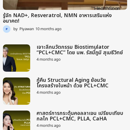
รู้จัก NAD+, Resveratrol, NMN อาหารเสริมแห่ง
อนาคต!
by
Piyawan
10 months ago
9
m
o
n
เจาะลึกนวัตกรรม Biostimulator
t
“PCL+CMC” โดย นพ. รัสมิ์ภูมิ สุเมธีวิทย์
h
4 months ago
2
s
m
a
o
g
n
o
กู้คืน Structural Aging ย้อนวัย
t
โครงสร้างใบหน้า ด้วย PCL+CMC
h
s
4 months ago
2
a
m
g
o
o
n
ศาสตร์การกระตุ้นคอลลาเจน เปรียบเทียบ
t
กลไก PCL+CMC, PLLA, CaHA
h
s
4 months ago
2