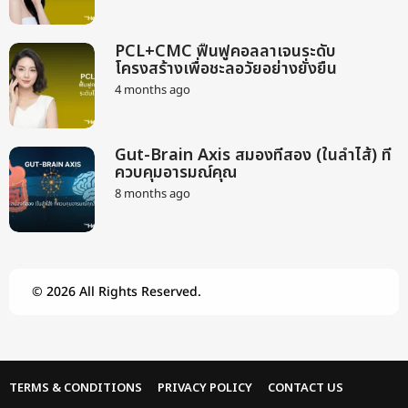
a
m
g
o
o
n
PCL+CMC ฟื้นฟูคอลลาเจนระดับ
t
โครงสร้างเพื่อชะลอวัยอย่างยั่งยืน
h
s
4 months ago
2
a
m
g
o
o
n
Gut-Brain Axis สมองที่สอง (ในลำไส้) ที่
t
ควบคุมอารมณ์คุณ
h
s
8 months ago
9
a
m
g
o
o
n
t
h
© 2026 All Rights Reserved.
s
a
g
o
TERMS & CONDITIONS
PRIVACY POLICY
CONTACT US