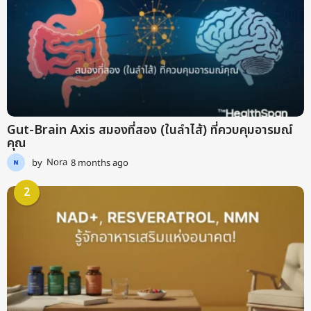
Gut-Brain Axis สมองที่สอง (ในลำไส้) ที่ควบคุมอารมณ์
คุณ
by
Nora
8 months ago
9
m
o
2
n
t
h
s
a
g
o